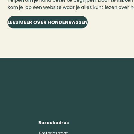
helpen om je hond beter te begrijpen. Door te klikk
kom je op een website waar je alles kunt lezen over 
LEES MEER OVER HONDENRASSEN
Bezoekadres
Pretoriastraat