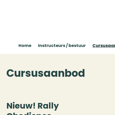
Ga
direct
naar
de
hoofdinhoud
Home
Instructeurs / bestuur
Cursusa
Cursusaanbod
Nieuw! Rally