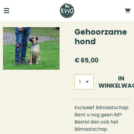
Ga
direct
naar
de
Gehoorzame
hoofdinhoud
hond
€ 65,00
IN
WINKELWA
Exclusief lidmaatschap.
Bent u nog geen lid?
Bestel dan ook het
lidmaatschap.